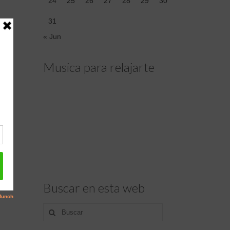
24
25
26
27
28
29
30
31
« Jun
Musica para relajarte
Buscar en esta web
Buscar
por: