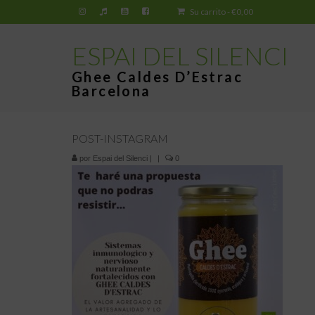
Su carrito
-
€
0,00
ESPAI DEL SILENCI
Ghee Caldes D’Estrac
Barcelona
POST-INSTAGRAM
por
Espai del Silenci
|
|
0