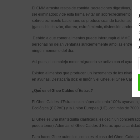
El CMM arrastra restos de comida, secreciones digestivas, bacte
ser eliminados; y de esta forma evitar un sobrecrecimiento bact
sobrecrecimiento bacteriano se produce cuando bacterias del co
(gases, hinchazón, diarrea, estreñimiento
,
distensión abdominal
Debido a que comer alimentos puede interrumpir el MMC, el ayu
personas no dejan ventanas suficientemente amplias entre las c
ningún momento del día.
Así pues, el complejo motor migratorio se activa con el ayuno 
Existen alimentos que producen un incremento de los niveles d
en ayunas. Destacaría dos: el limón y el Ghee, el Ghee Caldes 
¿Qué es el Ghee Caldes d´Estrac?
El Ghee Caldes d’Estrac es un súper alimento 100% ayurveda, ar
Ecológica (CCPAE) y la Unión Europea (UE), con más de 7000 a
El Ghee es una mantequilla clarificada, es decir, un concentrado
pueda tener). Además, el Ghee Caldes d´Estrac aporta cantidad
Para hacer Ghee autentico, como es el caso del Ghee Caldes d