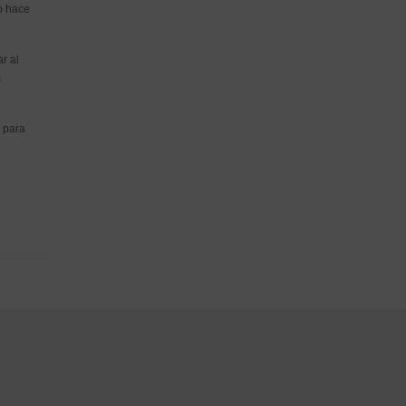
o hace
r al
s
 para