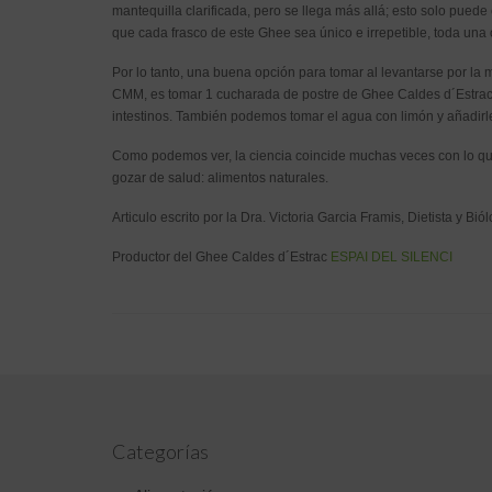
mantequilla clarificada, pero se llega más allá; esto solo pue
que cada frasco de este Ghee sea único e irrepetible, toda una 
Por lo tanto, una buena opción para tomar al levantarse por l
CMM, es tomar 1 cucharada de postre de Ghee Caldes d´Estrac
intestinos. También podemos tomar el agua con limón y añadir
Como podemos ver, la ciencia coincide muchas veces con lo que
gozar de salud: alimentos naturales.
Articulo escrito por la Dra. Victoria Garcia Framis, Dietista y Bió
Productor del Ghee Caldes d´Estrac
ESPAI DEL SILENCI
Categorías