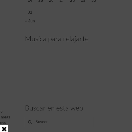
24
25
26
27
28
29
30
31
« Jun
Musica para relajarte
Buscar en esta web
20
4 horas
Buscar
uina
por: