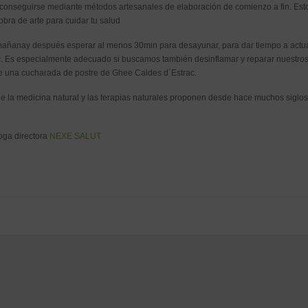
de conseguirse mediante métodos artesanales de elaboración de comienzo a fin. Est
obra de arte para cuidar tu salud
a mañanay después esperar al menos 30min para desayunar, para dar tiempo a actua
. Es especialmente adecuado si buscamos también desinflamar y reparar nuestro
le una cucharada de postre de Ghee Caldes d´Estrac.
 la medicina natural y las terapias naturales proponen desde hace muchos siglos
loga directora
NEXE SALUT