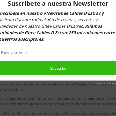
rias y otros microorganismos no deseados a través del tracto digestivo hasta el co
eriano en el intestino delgado (conocido como SIBO por sus siglas en inglés). Este
lon se desplazan al intestino delgado y esto provoca un sinfín de síntomas tanto d
, intolerancias alimentarias…) como sistémicos (problemas cutáneos, dolores arti
no entre comidas es clave para activar este complejo. Eso significa que, cuando 
omidas de al menos 3 o 4 horas, no logran realizar un trabajo efectivo de limpiez
a través de hormonas como la motilina, hormona entérica que regula la MMC.
e esta hormona y, con ello, pueden estimular al complejo motor migratorio cuando
d´Estrac.
tesanal, de proximidad, ecológico certificado por el Consejo Catalán para la Agri
ños de historia.
 de la grasa de la mantequilla (se le han retirado los restos de proteínas o lactosa
es de ácido butírico, un compuesto necesario para el mantenimiento de nuestros i
´Estrac, en algún momento en su proceso de elaboración, se pasa por el punto de