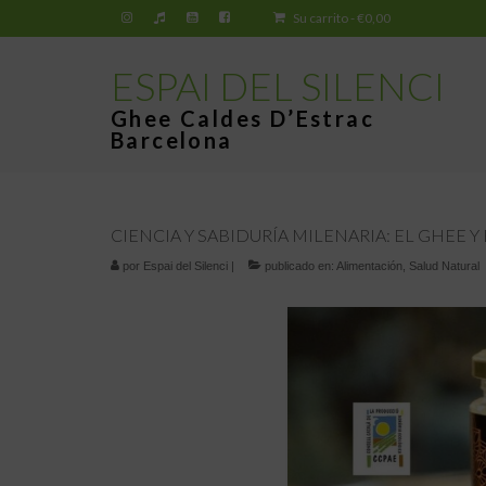
Su carrito
-
€
0,00
ESPAI DEL SILENCI
Ghee Caldes D’Estrac
Barcelona
CIENCIA Y SABIDURÍA MILENARIA: EL GHEE
por
Espai del Silenci
|
publicado en:
Alimentación
,
Salud Natural