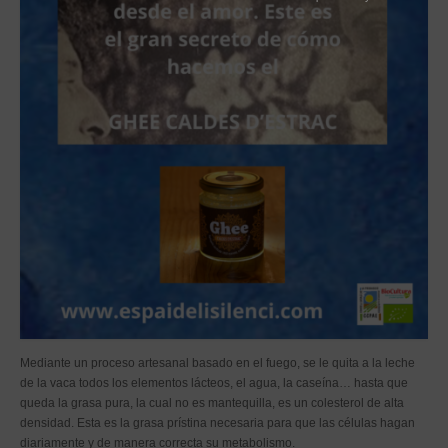
Tiendas
Contacto
Recetas
Blog
Mediante un proceso artesanal basado en el fuego, se le quita a la leche
de la vaca todos los elementos lácteos, el agua, la caseína… hasta que
queda la grasa pura, la cual no es mantequilla, es un colesterol de alta
densidad. Esta es la grasa prístina necesaria para que las células hagan
diariamente y de manera correcta su metabolismo.