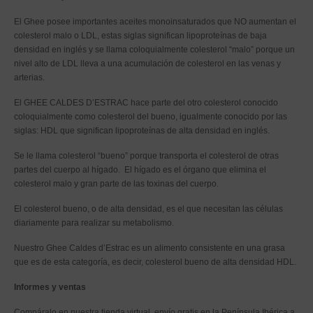
El Ghee posee importantes aceites monoinsaturados que NO aumentan el
colesterol malo o LDL, estas siglas significan lipoproteínas de baja
densidad en inglés y se llama coloquialmente colesterol “malo” porque un
nivel alto de LDL lleva a una acumulación de colesterol en las venas y
arterias.
El GHEE CALDES D’ESTRAC hace parte del otro colesterol conocido
coloquialmente como colesterol del bueno, igualmente conocido por las
siglas: HDL que significan lipoproteínas de alta densidad en inglés.
Se le llama colesterol “bueno” porque transporta el colesterol de otras
partes del cuerpo al hígado. El hígado es el órgano que elimina el
colesterol malo y gran parte de las toxinas del cuerpo.
El colesterol bueno, o de alta densidad, es el que necesitan las células
diariamente para realizar su metabolismo.
Nuestro Ghee Caldes d’Estrac es un alimento consistente en una grasa
que es de esta categoría, es decir, colesterol bueno de alta densidad HDL.
Informes y ventas
Compáralo en nuestra tienda virtual, envío gratis en la Península Ibérica a