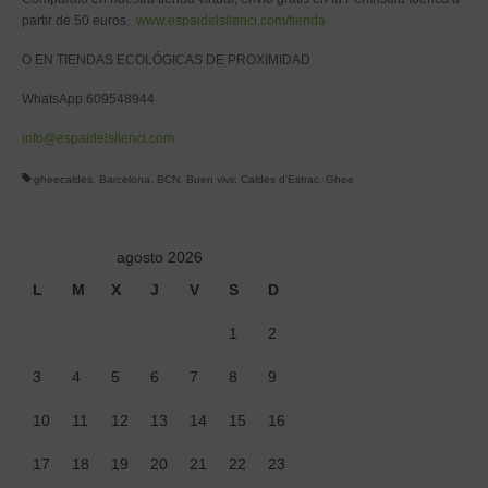
partir de 50 euros.
www.espaidelsilenci.com/tienda
O EN TIENDAS ECOLÓGICAS DE PROXIMIDAD
WhatsApp 609548944
info@espaidelsilenci.com
·gheecaldes
,
Barcelona
,
BCN
,
Buen vivir
,
Caldes d'Estrac
,
Ghee
agosto 2026
L
M
X
J
V
S
D
1
2
3
4
5
6
7
8
9
10
11
12
13
14
15
16
17
18
19
20
21
22
23