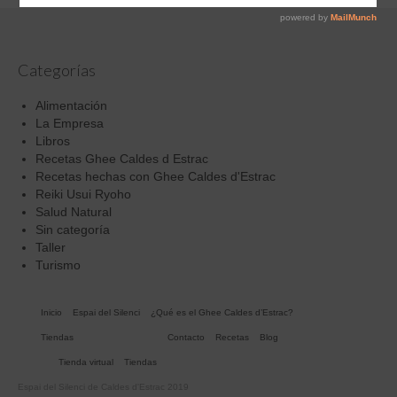
Categorías
Alimentación
La Empresa
Libros
Recetas Ghee Caldes d Estrac
Recetas hechas con Ghee Caldes d'Estrac
Reiki Usui Ryoho
Salud Natural
Sin categoría
Taller
Turismo
Inicio
Espai del Silenci
¿Qué es el Ghee Caldes d’Estrac?
Tiendas
Contacto
Recetas
Blog
Tienda virtual
Tiendas
Espai del Silenci de Caldes d'Estrac 2019