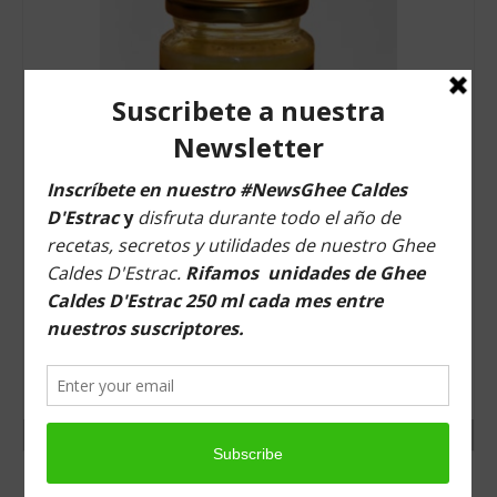
Tiendas
Contacto
Recetas
Blog
A2.- GHEE CALDES D’ESTRAC 370 ML 100%
AYURVEDA ARTESANAL ECOLÓGICO
CERTIFICADO. A PARTIR DE LECHE VACAS DE
PASTO.
NO VALORADO
€
16,99
ADD TO CART