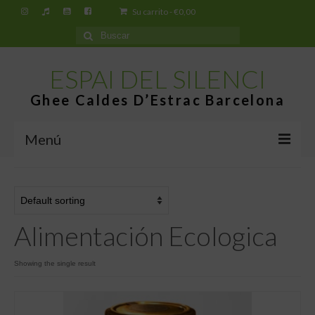
Su carrito
-
€
0,00
Buscar
por:
ESPAI DEL SILENCI
Ghee Caldes D’Estrac Barcelona
Menú
Inicio
Espai del Silenci
Alimentación Ecologica
¿Qué es el Ghee Caldes d’Estrac?
Tiendas
Showing the single result
Tienda virtual