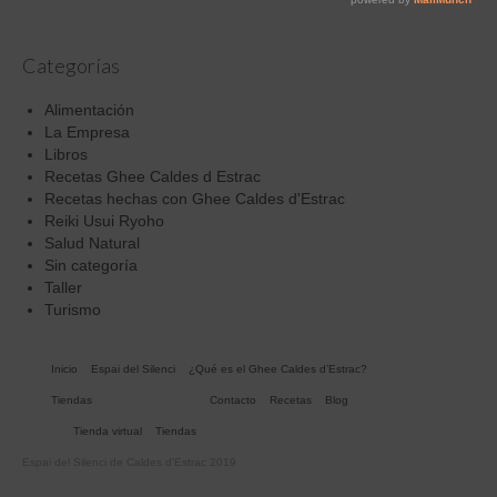
Categorías
Alimentación
La Empresa
Libros
Recetas Ghee Caldes d Estrac
Recetas hechas con Ghee Caldes d'Estrac
Reiki Usui Ryoho
Salud Natural
Sin categoría
Taller
Turismo
Inicio
Espai del Silenci
¿Qué es el Ghee Caldes d’Estrac?
Tiendas
Contacto
Recetas
Blog
Tienda virtual
Tiendas
Espai del Silenci de Caldes d'Estrac 2019