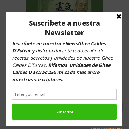
Tiendas
Contacto
Recetas
Blog
F-TALLER B · REIKI USUI RYŌHŌ | MEDITACIÓN,
CRISTALES, PÉNDULO, PRÁCTICA Y APLICACIÓN DE
REIKI A LOS ASISTENTES
NO VALORADO
€
35,00
ADD TO CART