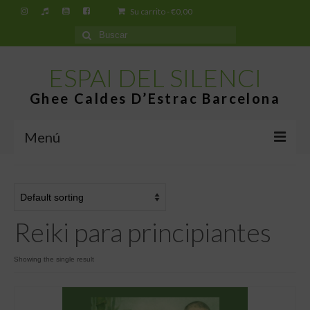
Su carrito
-
€
0,00
Buscar
por:
ESPAI DEL SILENCI
Ghee Caldes D’Estrac Barcelona
Menú
Inicio
Espai del Silenci
Reiki para principiantes
¿Qué es el Ghee Caldes d’Estrac?
Tiendas
Showing the single result
Tienda virtual