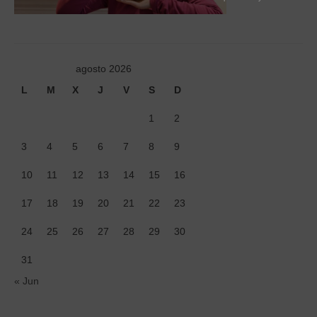
Tiendas
Contacto
Recetas
agosto 2026
L
M
X
J
V
S
D
Blog
1
2
3
4
5
6
7
8
9
10
11
12
13
14
15
16
17
18
19
20
21
22
23
24
25
26
27
28
29
30
31
« Jun