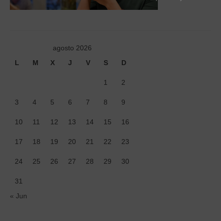
Tiendas
Contacto
Recetas
agosto 2026
L
M
X
J
V
S
D
Blog
1
2
3
4
5
6
7
8
9
10
11
12
13
14
15
16
17
18
19
20
21
22
23
24
25
26
27
28
29
30
31
« Jun