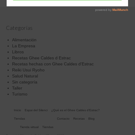
Categorías
Alimentación
La Empresa
Libros
Recetas Ghee Caldes d Estrac
Recetas hechas con Ghee Caldes d'Estrac
Reiki Usui Ryoho
Salud Natural
Sin categoría
Taller
Turismo
Inicio
Espai del Silenci
¿Qué es el Ghee Caldes d’Estrac?
Tiendas
Contacto
Recetas
Blog
Tienda virtual
Tiendas