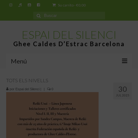
Su carrito
-
€
0,00
Buscar
por:
ESPAI DEL SILENCI
Ghee Caldes D’Estrac Barcelona
Menú
Inicio
TOTS ELS NIVELLS
30
por
Espai del Silenci
|
|
0
Espai del Silenci
JUL 2025
¿Qué es el Ghee Caldes d’Estrac?
Tiendas
Tienda virtual