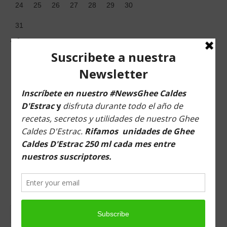
24
25
26
27
28
29
30
31
« Jun
Musica para relajarte
Buscar en esta web
Buscar
por: