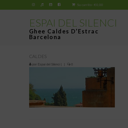
Su carrito
-
€
0,00
ESPAI DEL SILENCI
Ghee Caldes D’Estrac
Barcelona
CALDES
por
Espai del Silenci
|
|
0