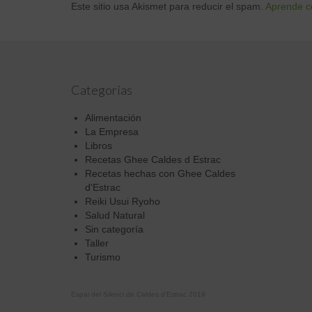
Este sitio usa Akismet para reducir el spam.
Aprende c
Categorías
Alimentación
La Empresa
Libros
Recetas Ghee Caldes d Estrac
Recetas hechas con Ghee Caldes
d'Estrac
Reiki Usui Ryoho
Salud Natural
Sin categoría
Taller
Turismo
Espai del Silenci de Caldes d'Estrac 2019