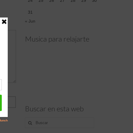
24
25
26
27
28
29
30
31
« Jun
Musica para relajarte
Buscar en esta web
Buscar
por: