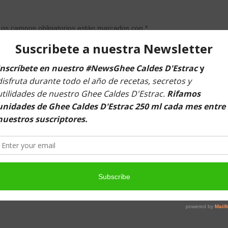
Los campos obligatorios están marcados con
*
ectrónico
*
Web