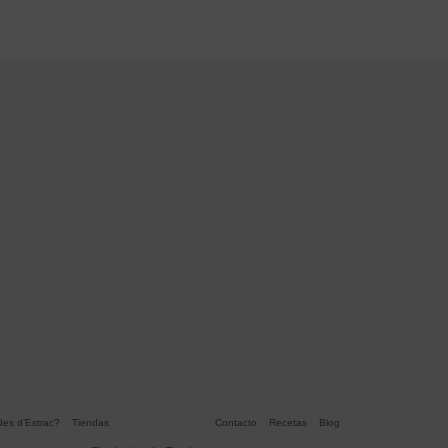
es d’Estrac?
Tiendas
Contacto
Recetas
Blog