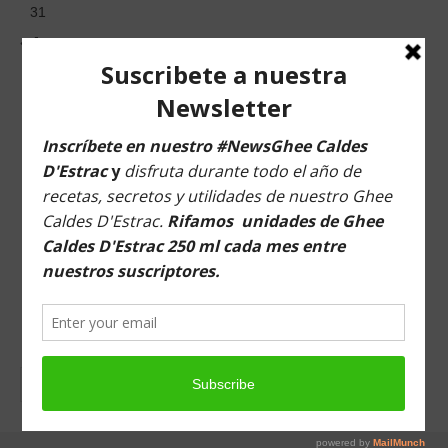
31
« Jun
Musica para relajarte
Buscar en esta web
Buscar
por: