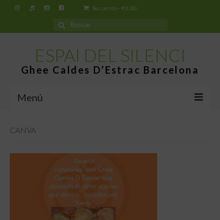
Su carrito
-
€
0,00
Buscar
por:
ESPAI DEL SILENCI
Ghee Caldes D’Estrac Barcelona
Menú
Inicio
CANVA
Espai del Silenci
¿Qué es el Ghee Caldes d’Estrac?
Tiendas
Tienda virtual