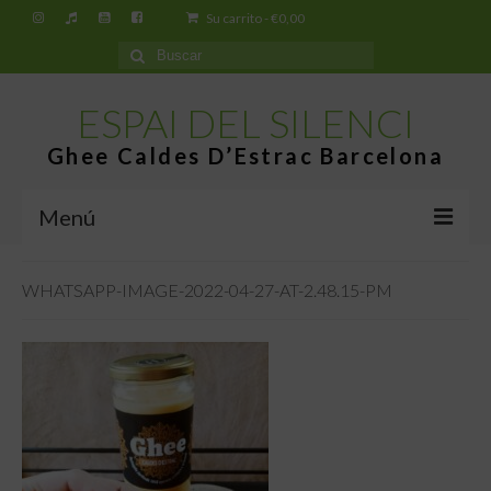
Su carrito
-
€
0,00
Buscar
por:
ESPAI DEL SILENCI
Ghee Caldes D’Estrac Barcelona
Menú
Inicio
WHATSAPP-IMAGE-2022-04-27-AT-2.48.15-PM
Espai del Silenci
¿Qué es el Ghee Caldes d’Estrac?
Tiendas
Tienda virtual