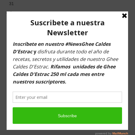
31
« Jun
Musica para relajarte
Buscar en esta web
Buscar
por: