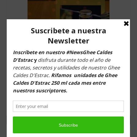
Tiendas
Contacto
Recetas
Blog
Z2.- 1ª ED. EL LIBRO DE ORO DEL GHEE CALDES
D’ESTRAC (2026) UTILIDADES, RECETAS Y RITUALES
DEL GHEE ARTESANAL ECOLÓGICO Y AYURVEDA
SANDRA CAMPOS & AUTORES
NO VALORADO
€
18,79
ADD TO CART