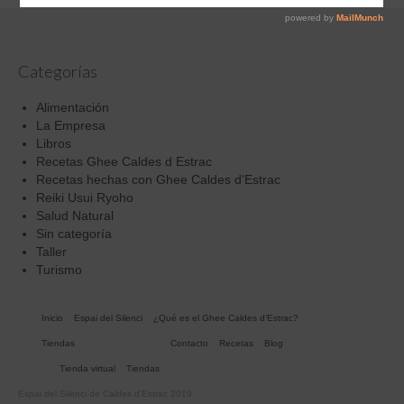
Categorías
Alimentación
La Empresa
Libros
Recetas Ghee Caldes d Estrac
Recetas hechas con Ghee Caldes d'Estrac
Reiki Usui Ryoho
Salud Natural
Sin categoría
Taller
Turismo
Inicio
Espai del Silenci
¿Qué es el Ghee Caldes d’Estrac?
Tiendas
Contacto
Recetas
Blog
Tienda virtual
Tiendas
Espai del Silenci de Caldes d'Estrac 2019