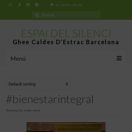
Su carrito
-
€
0,00
Buscar
por:
ESPAI DEL SILENCI
Ghee Caldes D’Estrac Barcelona
Menú
Inicio
Espai del Silenci
#bienestarintegral
¿Qué es el Ghee Caldes d’Estrac?
Tiendas
Showing the single result
Tienda virtual