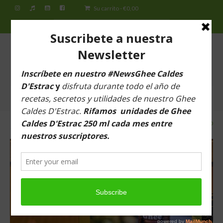
Su carrito
-
€
0,00
Buscar
por:
ESPAI DEL SILENCI
Ghee Caldes D’Estrac Barcelona
Menú
VOLVER A
ALIMENTACION BIO
Inicio
Espai del Silenci
¿Qué es el Ghee Caldes d’Estrac?
Tiendas
Tienda virtual