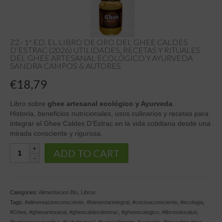
Z2.- 1ª ED. EL LIBRO DE ORO DEL GHEE CALDES
D’ESTRAC (2026) UTILIDADES, RECETAS Y RITUALES
DEL GHEE ARTESANAL ECOLÓGICO Y AYURVEDA
SANDRA CAMPOS & AUTORES
€
18,79
Libro sobre
ghee artesanal ecológico y Ayurveda
.
Historia, beneficios nutricionales, usos culinarios y recetas para
integrar el Ghee Caldes D’Estrac en la vida cotidiana desde una
mirada consciente y rigurosa.
Z2.-
ADD TO CART
1ª
ed.
El
Libro
Categories:
Alimentacion Bio
,
Libros
de
Tags:
#alimentacionconsciente
,
#bienestarintegral
,
#cocinaconsciente
,
#ecologia
,
Oro
#Ghee
,
#gheeartesanal
,
#gheecaldesdestrac
,
#gheeecologico
,
#librosdesalud
,
del