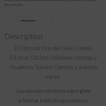
#nutricionayurvedica
,
#saludnatural
,
#superalimento
,
Ayurveda
,
libro sobre ghee
,
Ghee
libro sobre ghee ·
Caldes
D'Estrac
(2026)
Description
Utilidades,
recetas
y
Description
rituales
del
Ghee
El Libro de Oro del Ghee Caldes
artesanal
ecológico
D’Estrac (2026) Utilidades, recetas y
y
Ayurveda
rituales by Sandra Campos y autores
Sandra
Campos
varios
&
autores
quantity
Una obra de referencia sobre ghee
artesanal, tradición ayurvédica y