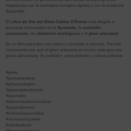
respetuosa con la normativa europea vigente y con la evidencia
disponible.
El
Libro de Oro del Ghee Caldes D’Estrac
está dirigido a
personas interesadas en el
Ayurveda
, la
nutrición
consciente
, los
alimentos ecológicos
y el
ghee artesanal
.
Es un libro para leer con calma y consultar a menudo. Permite
comprender por qué el ghee artesanal es mucho más que una
grasa alimentaria. Es tradición, conocimiento y cultura culinaria.
#ghee
#gheeartesanal
#gheeecologico
#gheecaldesdestrac
#ayurveda
#alimentacionconsciente
#superalimento
#nutricionayurvedica
#cocinaconsciente
#saludnatural
#bienestarintegral