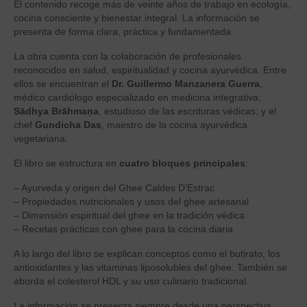
El contenido recoge más de veinte años de trabajo en ecología,
cocina consciente y bienestar integral. La información se
presenta de forma clara, práctica y fundamentada.
La obra cuenta con la colaboración de profesionales
reconocidos en salud, espiritualidad y cocina ayurvédica. Entre
ellos se encuentran el
Dr. Guillermo Manzanera Guerra
,
médico cardiólogo especializado en medicina integrativa;
Sādhya Brāhmaṇa
, estudioso de las escrituras védicas; y el
chef
Gundicha Das
, maestro de la cocina ayurvédica
vegetariana.
El libro se estructura en
cuatro bloques principales
:
– Ayurveda y origen del Ghee Caldes D’Estrac
– Propiedades nutricionales y usos del ghee artesanal
– Dimensión espiritual del ghee en la tradición védica
– Recetas prácticas con ghee para la cocina diaria
A lo largo del libro se explican conceptos como el butirato, los
antioxidantes y las vitaminas liposolubles del ghee. También se
aborda el colesterol HDL y su uso culinario tradicional.
La información se presenta siempre desde una perspectiva