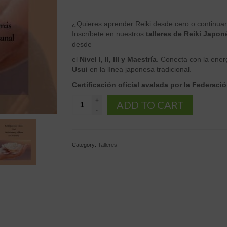
¿Quieres aprender Reiki desde cero o continuar
Inscríbete en nuestros
talleres de Reiki Japo
desde
el
Nivel I, II, III y Maestría
. Conecta con la energ
Usui
en la línea japonesa tradicional.
Certificación oficial avalada por la Federaci
F4.-
ADD TO CART
Iniciaciones
Reiki
Usui
Ryōhō
Category:
Talleres
–
Nivel
III
certifica
Federación
Española
de
Reiki