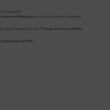
 tu formación?
nés Usui en Barcelona
y recorre el camino completo
ía vital y forma parte del
7º linaje del Sensei Mikao
ón Española de Reiki