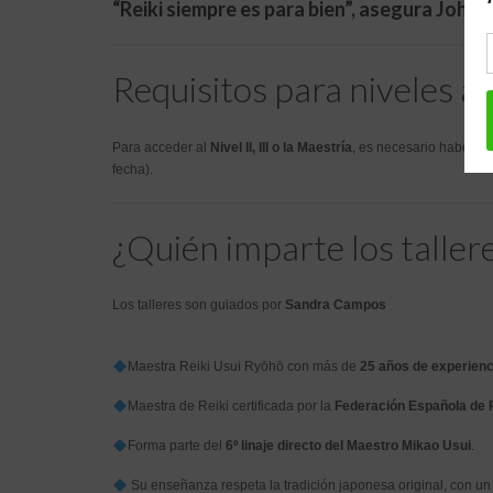
“Reiki siempre es para bien”, asegura John 
Requisitos para niveles 
Para acceder al
Nivel II, III o la Maestría
, es necesario haber co
fecha).
¿Quién imparte los taller
Los talleres son guiados por
Sandra Campos
Maestra Reiki Usui Ryōhō con más de
25 años de experienc
Maestra de Reiki certificada por la
Federación Española de 
Forma parte del
6º linaje directo del Maestro Mikao Usui
.
Su enseñanza respeta la tradición japonesa original, con un