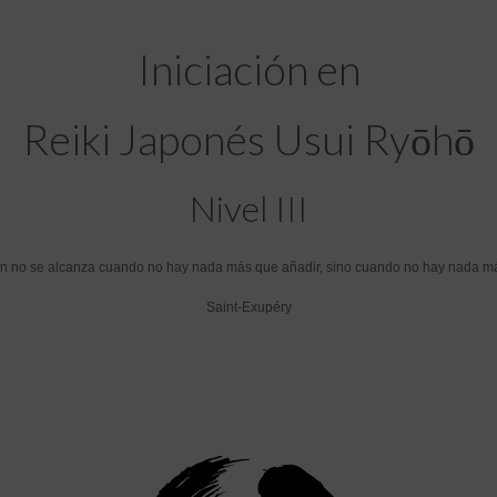
–
Sandra
Iniciación en
Campos
Maestra
25
años
Reiki Japonés Usui Ryōhō
de
practica
quantity
Nivel III
ón no se alcanza cuando no hay nada más que añadir, sino cuando no hay nada má
Saint-Exupéry