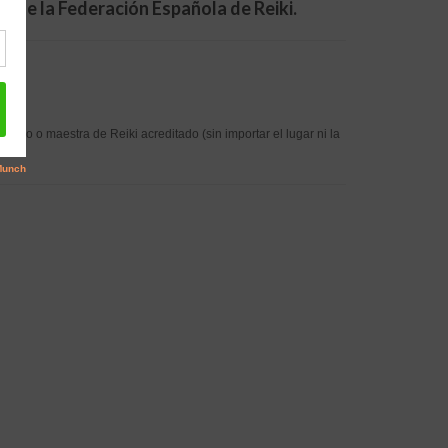
 y de la Federación Española de Reiki.
estro o maestra de Reiki acreditado (sin importar el lugar ni la