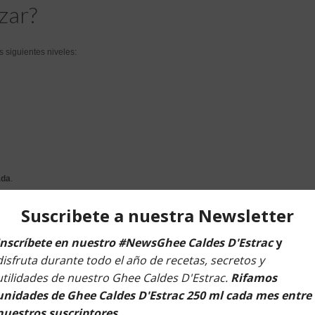
zar?
 siguientes niveles:
ada
.
itual puede iniciarse en Reiki.
s.
darios.