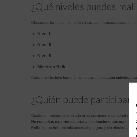
¿Qué niveles puedes reali
Ofrecemos formación completa e iniciación personalizada en los
Nivel I
Nivel II
Nivel III
Maestría Reiki
Cada nivel incluye teoría, práctica y una
iniciación individualiz
¿Quién puede participar?
Cualquier persona interesada en el crecimiento personal y espir
No necesitas experiencia previa ni conocimientos especiale
Reiki es una herramienta accesible, segura y sin efectos secun