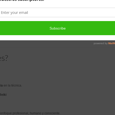
Curtin, Maestro Reiki y presidente de la Fundación Sauce
avanzados
mpletado los niveles anteriores con un certificado válido, otorgado por cualquier ma
es?
ia
en la técnica.
Reiki
 enfoque profesional, humano y consciente.