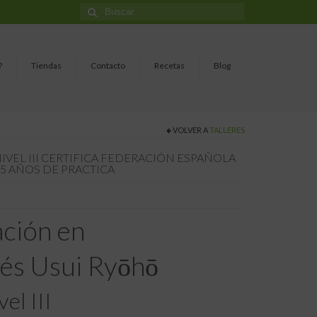
Buscar
por:
?
Tiendas
Contacto
Recetas
Blog
VOLVER A
TALLERES
 NIVEL III CERTIFICA FEDERACIÓN ESPAÑOLA
5 AÑOS DE PRACTICA
ación en
nés Usui Ryōhō
vel III