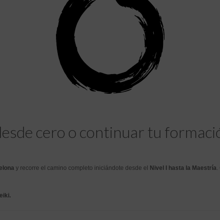
desde cero o continuar tu formaci
elona
y recorre el camino completo iniciándote desde el
Nivel I hasta la Maestría
.
iki.