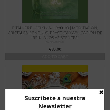
F-TALLER B · REIKI USUI RYŌHŌ | MEDITACIÓN,
CRISTALES, PÉNDULO, PRÁCTICA Y APLICACIÓN DE
REIKI A LOS ASISTENTES
NO VALORADO
€
35,00
ADD TO CART