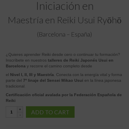
Iniciación en
Maestría en Reiki Usui Ryōhō
(Barcelona – España)
¿Quieres aprender Reiki desde cero o continuar tu formación?
Inscríbete en nuestros
talleres de Reiki Japonés Usui en
Barcelona
y recorre el camino completo desde
el
Nivel I, II, III y Maestría
. Conecta con la energía vital y forma
parte del
7º linaje del Sensei Mikao Usui
en la línea japonesa
tradicional.
Certificación oficial avalada por la Federación Española de
Reiki
F5.
ADD TO CART
-
Maestria
en