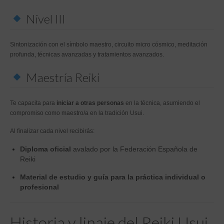
Nivel III
Sintonización con el símbolo maestro, circuito micro cósmico, meditación
profunda, técnicas avanzadas y tratamientos avanzados.
Maestría Reiki
Te capacita para
iniciar a otras personas
en la técnica, asumiendo el
compromiso como maestro/a en la tradición Usui.
Al finalizar cada nivel recibirás:
Diploma oficial
avalado por la Federación Española de
Reiki
Material de estudio y guía para la práctica individual o
profesional
Historia y linaje del Reiki Usui