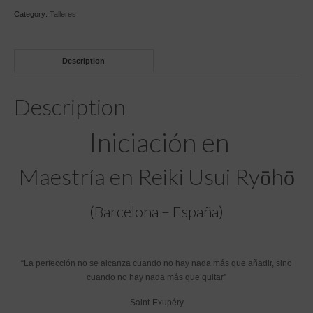
Reiki
Category:
Talleres
Usui
Ryōhō
–
Description
certificado
Federación
Española
Description
de
Reiki
Iniciación en
–
Sandra
Campos
Maestría en Reiki Usui Ryōhō
Maestra
25
años
(Barcelona – España)
de
practica
quantity
“La perfección no se alcanza cuando no hay nada más que añadir, sino
cuando no hay nada más que quitar”
Saint-Exupéry