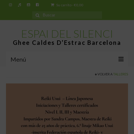
Su carrito
-
€
0,00
Buscar
por:
ESPAI DEL SILENCI
Ghee Caldes D’Estrac Barcelona
Menú
VOLVER A
TALLERES
Inicio
Espai del Silenci
¿Qué es el Ghee Caldes d’Estrac?
Tiendas
Tienda virtual