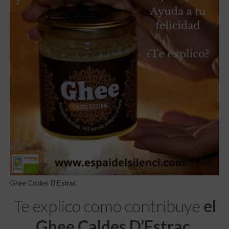
Tiendas
Contacto
Recetas
Blog
Ghee Caldes D’Estrac
Te explico como contribuye
el
Ghee Caldes D’Estrac
.