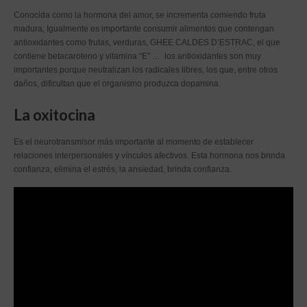
Conocida como la hormona del amor, se incrementa comiendo fruta
madura, Igualmente es importante consumir alimentos que contengan
antioxidantes como frutas, verduras, GHEE CALDES D’ESTRAC, el que
contiene betacaroteno y vitamina “E” … los antioxidantes son muy
importantes porque neutralizan los radicales libres, los que, entre otros
daños, dificultan que el organismo produzca dopamina.
La oxitocina
Es el neurotransmisor más importante al momento de establecer
relaciones interpersonales y vínculos afectivos. Esta hormona nos brinda
confianza, elimina el estrés, la ansiedad, brinda confianza.