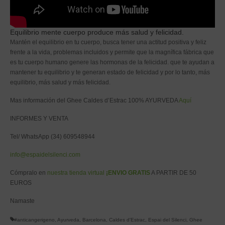
Equilibrio mente cuerpo produce más salud y felicidad.
Mantén el equilibrio en tu cuerpo, busca tener una actitud positiva y feliz
frente a la vida, problemas incluidos y permite que la magnífica fábrica que
es tu cuerpo humano genere las hormonas de la felicidad. que te ayudan a
mantener tu equilibrio y te generan estado de felicidad y por lo tanto, más
equilibrio, más salud y más felicidad.
Mas información del Ghee Caldes d’Estrac 100% AYURVEDA
Aquí
INFORMES Y VENTA
Tel/ WhatsApp (34) 609548944
info@espaidelsilenci.com
Cómpralo en
nuestra tienda virtual
¡ENVIO GRATIS
A PARTIR DE 50
EUROS
Namaste
#anticangerigeno
,
Ayurveda
,
Barcelona
,
Caldes d'Estrac
,
Espai del Silenci
,
Ghee