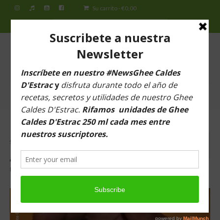
Su carrito
-
€
0,00
Buscar
por:
ESPAI DEL SILENCI
Ghee Caldes D’Estrac Barcelona
Menú
Inicio
¿CÓMO FORTALECER LA FELICIDAD A
29
Espai del Silenci
TRAVÉS DE LAS HORMONAS?
MAR 2023
por
Espai del Silenci
|
publicado en:
Alimentación
,
Salud
¿Qué es el Ghee Caldes d’Estrac?
Natural
|
0
Tiendas
Tienda virtual