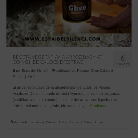
6
RECETA VEGETARIANA ARROZ BASMATÍ
CON GHEE CALDES D’ESTRAC
SEP 2023
por
Espai del Silenci
|
publicado en:
Recetas Ghee Caldes d
Estrac
|
0
El arroz, es la base de la alimentación de todos los Países
Asiáticos. Desde el punto de vista Ayurveda a nivel de las gunas
(cualidad, atributo o modo), el sabor del arroz postdigestivo es,
dulce, trasfondo astringente, frio, untuoso y …
Continuar
Ayurveda
,
Barcelona
,
Caldes d'Estrac
,
Espai del Silenci
,
Ghee