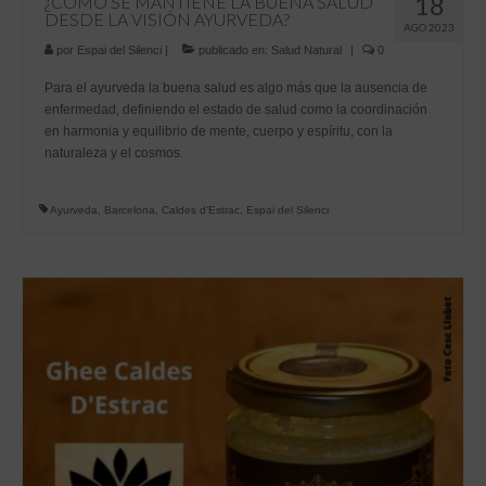
18
¿CÓMO SE MANTIENE LA BUENA SALUD
DESDE LA VISIÓN AYURVEDA?
AGO 2023
por
Espai del Silenci
|
publicado en:
Salud Natural
|
0
Para el ayurveda la buena salud es algo más que la ausencia de
enfermedad, definiendo el estado de salud como la coordinación
en harmonia y equilibrio de mente, cuerpo y espíritu, con la
naturaleza y el cosmos.
Ayurveda
,
Barcelona
,
Caldes d'Estrac
,
Espai del Silenci