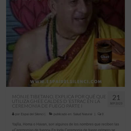
21
MONJE TIBETANO, EXPLICA POR QUÉ QUE
UTILIZA GHEE CALDES D ‘ESTRAC EN LA
SEP 2023
CEREMONIA DE FUEGO PARTE I
por
Espai del Silenci
|
publicado en:
Salud Natural
|
0
Yajña, Homa o Havan, son algunos de los nombres que reciben las
«Ceremonias de fuego» En toda Ceremonia de fuego primero se