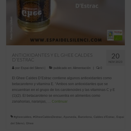
20
ANTIOXIDANTES Y EL GHEE CALDES
D’ESTRAC
NOV 2023
por
Espai del Silenci
|
publicado en:
Alimentación
|
0
El Ghee Caldes D’Estrac contiene algunos antioxidantes como
betacaroteno y vitamina E. “Ambos son antioxidantes que se
encuentran en el grupo de los carotenoides y las vitaminas C y E
(1)(2). El betacaroteno se encuentra en alimentos como
zanahorias, naranjas, …
Continuar
#gheecaldes
,
#GheeCaldesDestrac
,
Ayurveda
,
Barcelona
,
Caldes d'Estrac
,
Espai
del Silenci
,
Ghee