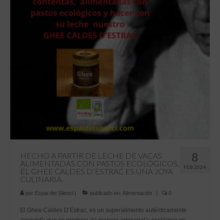
8
HECHO A PARTIR DE LECHE DE VACAS
ALIMENTADAS CON PASTOS ECOLÓGICOS,
FEB 2024
EL GHEE CALDES D’ESTRAC ES UNA JOYA
CULINARIA.
por
Espai del Silenci
|
publicado en:
Alimentación
|
0
El Ghee Caldes D’Estrac, es un superalimento auténticamente