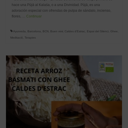
hace una Pūjā al Kalaśa, o a una Divinidad. Pūjā, es una
adoración especial con ofrendas de pulpa de sándalo, incienso,
flores, …
Continuar
Ayurveda
,
Barcelona
,
BCN
,
Buen vivir
,
Caldes d'Estrac
,
Espai del Silenci
,
Ghee
,
Meditació
,
Terapies