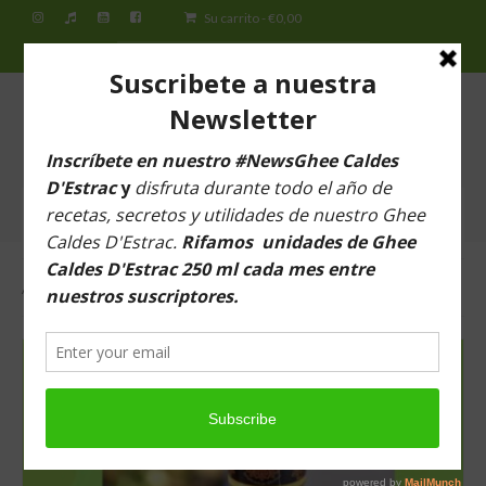
Su carrito
-
€
0,00
Buscar
por:
ESPAI DEL SILENCI
Ghee Caldes D’Estrac Barcelona
Menú
Inicio
AYURVEDA
Espai del Silenci
¿Qué es el Ghee Caldes d’Estrac?
Tiendas
Tienda virtual