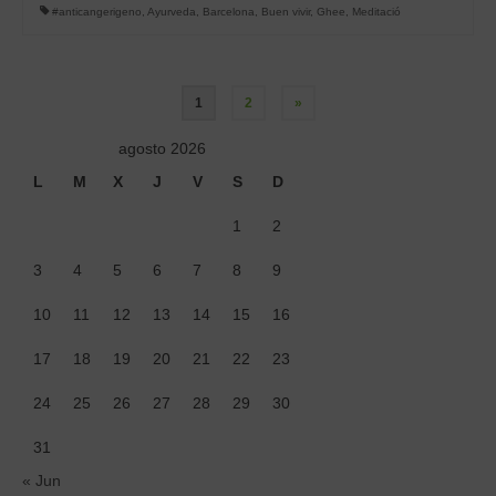
#anticangerigeno
,
Ayurveda
,
Barcelona
,
Buen vivir
,
Ghee
,
Meditació
Paginación
1
2
»
de
agosto 2026
entradas
L
M
X
J
V
S
D
1
2
3
4
5
6
7
8
9
10
11
12
13
14
15
16
17
18
19
20
21
22
23
24
25
26
27
28
29
30
31
« Jun