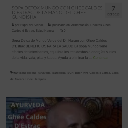
7
SOPA DETOX MUNGO CON GHEE CALDES
D’ESTRAC DE LA MANO DEL CHEF
OCT 2023
GUNDISHA
por
Espai del Silenci
|
publicado en:
Alimentación
,
Recetas Ghee
Caldes d Estrac
,
Salud Natural
|
0
Sopa Detox de Mungo Verde del Dr. Naram con Ghee Caldes
D’Estrac BENEFICIOS PARA LA SALUD La sopa Mungo tiene
efectos desintoxicantes, equilibra los tres doshas o energías sutiles
de la vida: vata, pitta y kappa. Ayuda a eliminar la …
Continuar
#anticangerigeno
,
Ayurveda
,
Barcelona
,
BCN
,
Buen vivir
,
Caldes d'Estrac
,
Espai
del Silenci
,
Ghee
,
Terapies