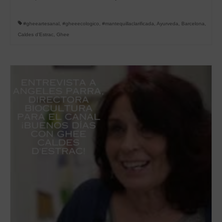
#gheeartesanal
,
#gheeecologico
,
#mantequillaclarificada
,
Ayurveda
,
Barcelona
,
Caldes d'Estrac
,
Ghee