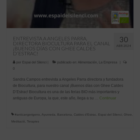
30
ENTREVISTA A ANGELES PARRA,
DIRECTORA BIOCULTURA PARA EL CANAL
ABR 2024
¡BUENOS DÍAS CON GHEE CALDES
D’ESTRAC!
por
Espai del Silenci
|
publicado en:
Alimentación
,
La Empresa
|
0
Sandra Campos entrevista a Angeles Parra directora y fundadora
de Biocultura, para nuestro canal ¡Buenos días con Ghee Caldes
D’Estrac! Biocultura es una de las ferias BIO más importantes y
antiguas de Europa, la que, este año, llega a su …
Continuar
#anticangerigeno
,
Ayurveda
,
Barcelona
,
Caldes d'Estrac
,
Espai del Silenci
,
Ghee
,
Meditació
,
Terapies