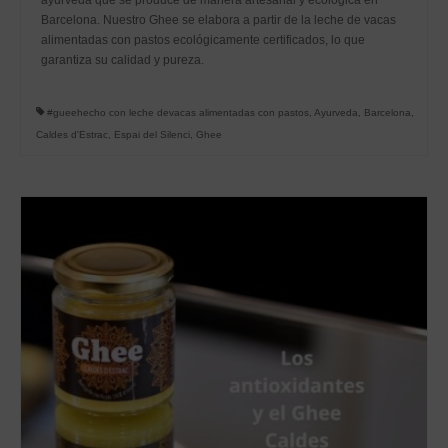
ayurvéda que se produce de manera artesanal y ecológica en
Barcelona. Nuestro Ghee se elabora a partir de la leche de vacas
alimentadas con pastos ecológicamente certificados, lo que
garantiza su calidad y pureza.
#gueehecho con leche devacas alimentadas con pastos
,
Ayurveda
,
Barcelona
,
Caldes d'Estrac
,
Espai del Silenci
,
Ghee