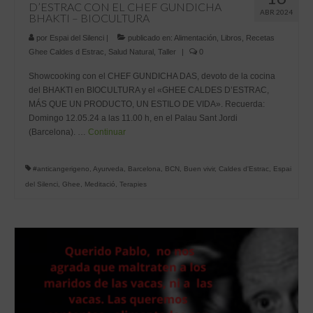
D’ESTRAC CON EL CHEF GUNDICHA
ABR 2024
BHAKTI – BIOCULTURA
por
Espai del Silenci
|
publicado en:
Alimentación
,
Libros
,
Recetas
Ghee Caldes d Estrac
,
Salud Natural
,
Taller
|
0
Showcooking con el CHEF GUNDICHA DAS, devoto de la cocina
del BHAKTI en BIOCULTURA y el «GHEE CALDES D’ESTRAC,
MÁS QUE UN PRODUCTO, UN ESTILO DE VIDA». Recuerda:
Domingo 12.05.24 a las 11.00 h, en el Palau Sant Jordi
(Barcelona). …
Continuar
#anticangerigeno
,
Ayurveda
,
Barcelona
,
BCN
,
Buen vivir
,
Caldes d'Estrac
,
Espai
del Silenci
,
Ghee
,
Meditació
,
Terapies