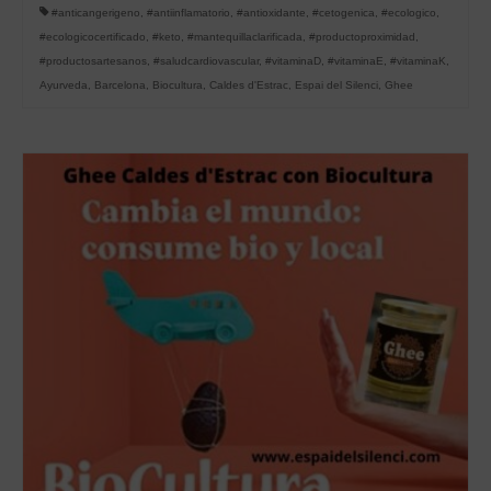
#anticangerigeno
,
#antiinflamatorio
,
#antioxidante
,
#cetogenica
,
#ecologico
,
#ecologicocertificado
,
#keto
,
#mantequillaclarificada
,
#productoproximidad
,
#productosartesanos
,
#saludcardiovascular
,
#vitaminaD
,
#vitaminaE
,
#vitaminaK
,
Ayurveda
,
Barcelona
,
Biocultura
,
Caldes d'Estrac
,
Espai del Silenci
,
Ghee