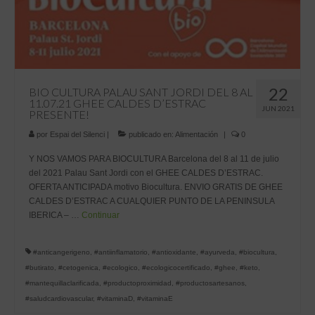
22
BIO CULTURA PALAU SANT JORDI DEL 8 AL
11.07.21 GHEE CALDES D’ESTRAC
JUN 2021
PRESENTE!
por
Espai del Silenci
|
publicado en:
Alimentación
|
0
Y NOS VAMOS PARA BIOCULTURA Barcelona del 8 al 11 de julio
del 2021 Palau Sant Jordi con el GHEE CALDES D’ESTRAC.
OFERTA ANTICIPADA motivo Biocultura. ENVIO GRATIS DE GHEE
CALDES D’ESTRAC A CUALQUIER PUNTO DE LA PENINSULA
IBERICA – …
Continuar
#anticangerigeno
,
#antiinflamatorio
,
#antioxidante
,
#ayurveda
,
#biocultura
,
#butirato
,
#cetogenica
,
#ecologico
,
#ecologicocertificado
,
#ghee
,
#keto
,
#mantequillaclarificada
,
#productoproximidad
,
#productosartesanos
,
#saludcardiovascular
,
#vitaminaD
,
#vitaminaE