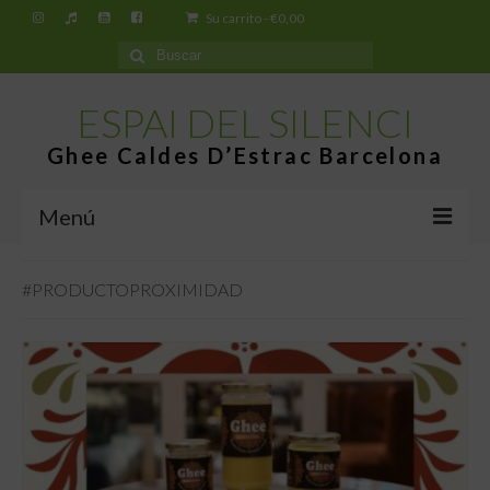
Su carrito
-
€
0,00
Buscar
por:
ESPAI DEL SILENCI
Ghee Caldes D’Estrac Barcelona
Menú
Inicio
#PRODUCTOPROXIMIDAD
Espai del Silenci
¿Qué es el Ghee Caldes d’Estrac?
Tiendas
Tienda virtual