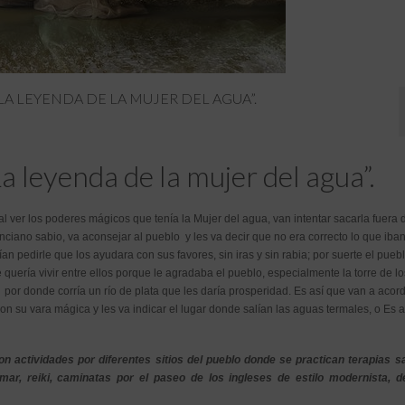
LA LEYENDA DE LA MUJER DEL AGUA”.
eyenda de la mujer del agua”.
al ver los poderes mágicos que tenía la Mujer del agua, van intentar sacarla fuera 
ciano sabio, va aconsejar al pueblo y les va decir que no era correcto lo que iban
n pedirle que los ayudara con sus favores, sin iras y sin rabia; por suerte el puebl
 quería vivir entre ellos porque le agradaba el pueblo, especialmente la torre de lo
a por donde corría un río de plata que les daría prosperidad. Es así que van a acorda
con su vara mágica y les va indicar el lugar donde salían las aguas termales, o Es 
on actividades por diferentes sitios del pueblo donde se practican terapias s
mar, reiki, caminatas por el paseo de los ingleses de estilo modernista, d