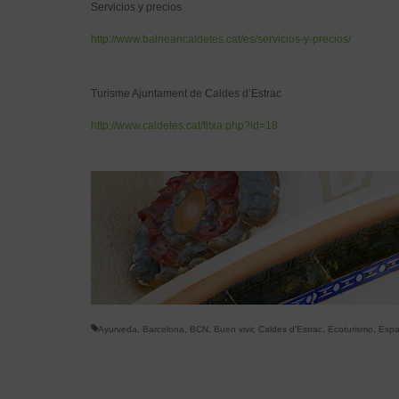
Servicios y precios
http://www.balnearicaldetes.cat/es/servicios-y-precios/
Turisme Ajuntament de Caldes d’Estrac
http://www.caldetes.cat/fitxa.php?id=18
Ayurveda
,
Barcelona
,
BCN
,
Buen vivir
,
Caldes d'Estrac
,
Ecoturismo
,
Espai