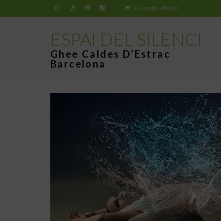
Su carrito
-
€
0,00
ESPAI DEL SILENCI
Ghee Caldes D’Estrac
Barcelona