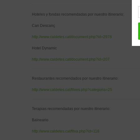
Hoteles y fondas recomendadas por nuestro itinerario:
Can Descanç
http://www.caldetes.cat/document.php?id=2978
Hotel Dynamic
http://www.caldetes.cat/document.php?id=207
Restaurantes recomendados por nuestro itinerario:
http://www.caldetes.cat/fitxes.php?categoria=25
Terapias recomendadas por nuestro itinerario:
Balneario
http://www.caldetes.cat/fitxa.php?id=118