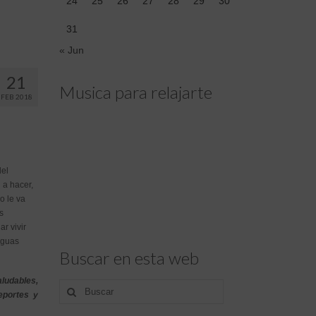
24
25
26
27
28
29
30
31
« Jun
21
Musica para relajarte
FEB 2018
del
 a hacer,
o le va
s
r vivir
aguas
Buscar en esta web
aludables,
Buscar
eportes y
por: