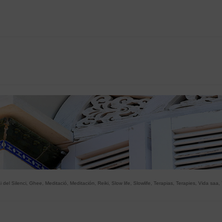
 del Silenci
,
Ghee
,
Meditació
,
Meditación
,
Reiki
,
Slow life
,
Slowlife
,
Terapias
,
Terapies
,
Vida saa
,