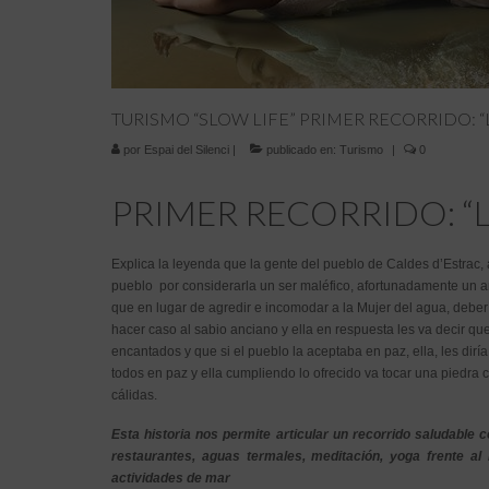
TURISMO “SLOW LIFE” PRIMER RECORRIDO: “
por
Espai del Silenci
|
publicado en:
Turismo
|
0
PRIMER RECORRIDO: “La l
Explica la leyenda que la gente del pueblo de Caldes d’Estrac, 
pueblo por considerarla un ser maléfico, afortunadamente un an
que en lugar de agredir e incomodar a la Mujer del agua, debería
hacer caso al sabio anciano y ella en respuesta les va decir que
encantados y que si el pueblo la aceptaba en paz, ella, les dirí
todos en paz y ella cumpliendo lo ofrecido va tocar una piedra 
cálidas.
Esta historia nos permite articular un recorrido saludable c
restaurantes, aguas termales, meditación, yoga frente al 
actividades de mar