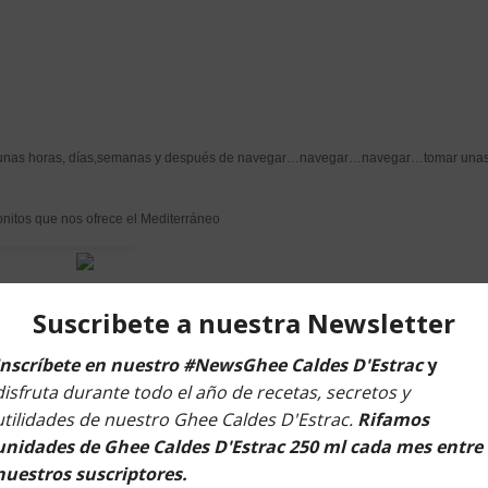
todos unas horas, días,semanas y después de navegar…navegar…navegar…tomar un
nitos que nos ofrece el Mediterráneo
l Silenci de Caldes d’Estrac
des d’Estrac
y una botella de vino ecológico de bienvenida obsequiado por el Espa