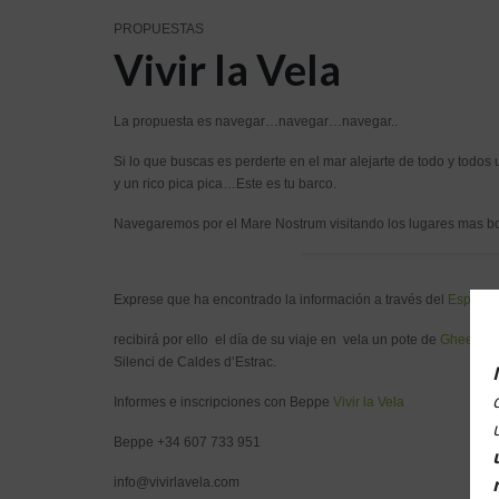
PROPUESTAS
Vivir la Vela
La propuesta es navegar…navegar…navegar..
Si lo que buscas es perderte en el mar alejarte de todo y 
y un rico pica pica…Este es tu barco.
Navegaremos por el Mare Nostrum visitando los lugares mas bo
Exprese que ha encontrado la información a través del
Espai de
recibirá por ello el día de su viaje en vela un pote de
Ghee Cal
Silenci de Caldes d’Estrac.
Informes e inscripciones con Beppe
Vivir la Vela
Beppe +34 607 733 951
info@vivirlavela.com